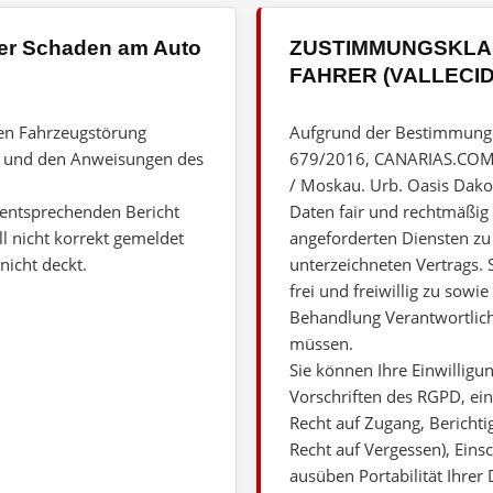
der Schaden am Auto
ZUSTIMMUNGSKLA
FAHRER (VALLECID,
gen Fahrzeugstörung
Aufgrund der Bestimmunge
n und den Anweisungen des
679/2016, CANARIAS.COM (VA
/ Moskau. Urb. Oasis Dakota
 entsprechenden Bericht
Daten fair und rechtmäßig
l nicht korrekt gemeldet
angeforderten Diensten zu
nicht deckt.
unterzeichneten Vertrags.
frei und freiwillig zu sowi
Behandlung Verantwortlich
müssen.
Sie können Ihre Einwilligun
Vorschriften des RGPD, ei
Recht auf Zugang, Bericht
Recht auf Vergessen), Ei
ausüben Portabilität Ihre