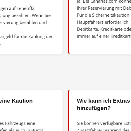
Ja. Bei Canarias.com könn
Ihrer Reservierung mit Deb
gen auf Teneriffa
Für die Sicherheitskaution
olung bezahlen. Wenn Sie
Hauptfahrers erforderlich.
servierung bezahlen und
Debitkarte, Kreditkarte od
immer auf einer Kreditkart
argeld für die Zahlung der
.
eine Kaution
Wie kann ich Extras
hinzufügen?
es Fahrzeugs eine
Sie können verfügbare Extr
fen als auch in Büros.
Zusatzfahrer während des