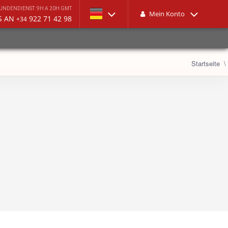
UNDENDIENST: 9H A 20H GMT
Mein Konto
S AN
922 71 42 98
+34
Startseite