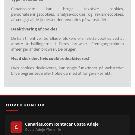
Canarias.com kan bruge tekniske cookies,
personaliseringscookies, analyse-cookies og reklamecookies,
afhængigt af de tjenester der anvendes på webstedet.
Deaktivering af cookies
De kan til enhver tid tillade, blokere eller slette cookies ved at
ændre indstillingerne i Deres browser. Fremgangsmåden
afhænger af den browser, De bruger.
Hvad sker der, hvis cookies deaktiveres?
Hvis cookies deaktiveres, kan nogle funktioner på webstedet
blive begrænsede eller holde op med at fungere korrekt.
HOVEDKONTOR
Canarias.com Rentacar Costa Adeje