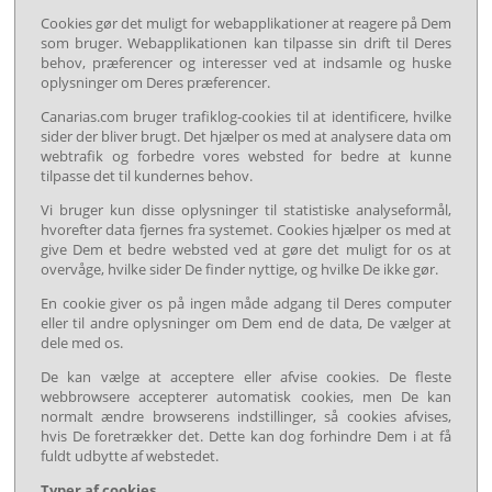
Cookies gør det muligt for webapplikationer at reagere på Dem
som bruger. Webapplikationen kan tilpasse sin drift til Deres
behov, præferencer og interesser ved at indsamle og huske
oplysninger om Deres præferencer.
Canarias.com bruger trafiklog-cookies til at identificere, hvilke
sider der bliver brugt. Det hjælper os med at analysere data om
webtrafik og forbedre vores websted for bedre at kunne
tilpasse det til kundernes behov.
Vi bruger kun disse oplysninger til statistiske analyseformål,
hvorefter data fjernes fra systemet. Cookies hjælper os med at
give Dem et bedre websted ved at gøre det muligt for os at
overvåge, hvilke sider De finder nyttige, og hvilke De ikke gør.
En cookie giver os på ingen måde adgang til Deres computer
eller til andre oplysninger om Dem end de data, De vælger at
dele med os.
De kan vælge at acceptere eller afvise cookies. De fleste
webbrowsere accepterer automatisk cookies, men De kan
normalt ændre browserens indstillinger, så cookies afvises,
hvis De foretrækker det. Dette kan dog forhindre Dem i at få
fuldt udbytte af webstedet.
Typer af cookies