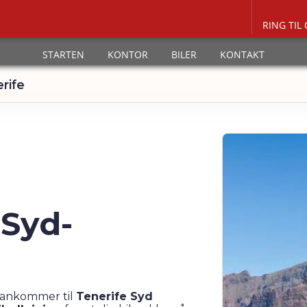
RING TIL
STARTEN
KONTOR
BILER
KONTAKT
erife
 Syd-
r ankommer til
Tenerife Syd