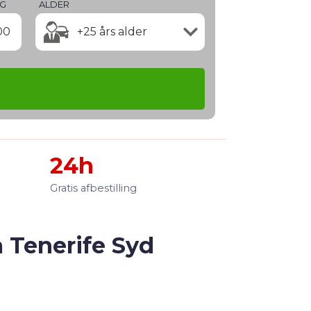
NG
ALDER
00
+25 års alder
24h
Gratis afbestilling
å Tenerife Syd