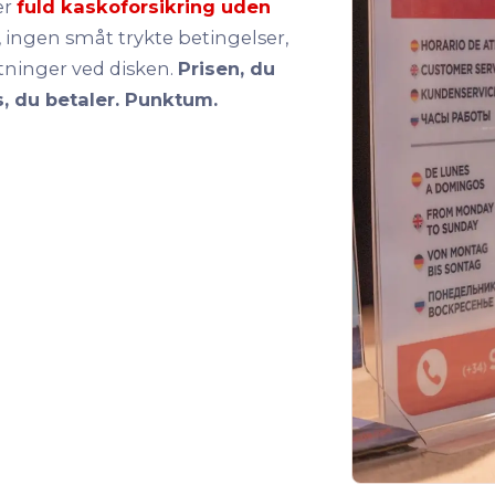
er
fuld kaskoforsikring uden
, ingen småt trykte betingelser,
ninger ved disken.
Prisen, du
s, du betaler. Punktum.