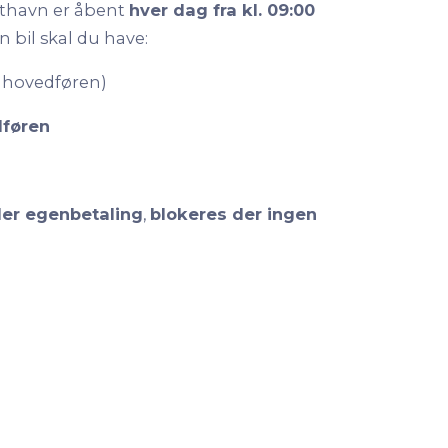
fthavn er åbent
hver dag fra kl. 09:00
in bil skal du have:
 hovedføren)
dføren
ler egenbetaling
,
blokeres der ingen