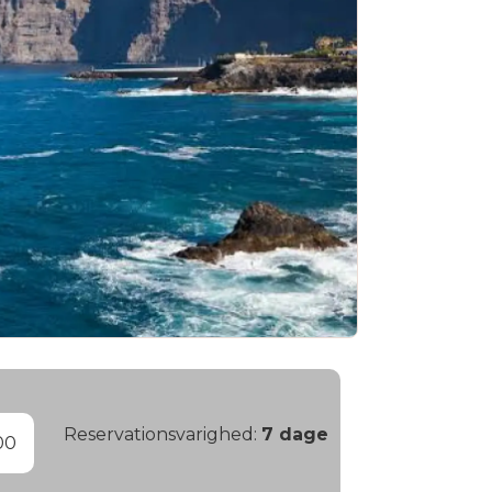
G
Reservationsvarighed:
7
dage
00