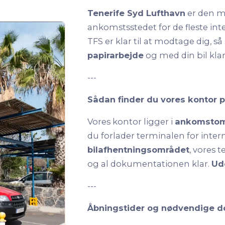
Tenerife Syd Lufthavn
er den me
ankomstsstedet for de fleste int
TFS er klar til at modtage dig, så
papirarbejde
og med din bil klar 
---
Sådan finder du vores kontor 
Vores kontor ligger i
ankomstomr
du forlader terminalen for inter
bilafhentningsområdet
, vores 
og al dokumentationen klar.
Ud
---
Åbningstider og nødvendige 