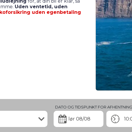
ludlejning
for, at din bil er klar, så
samme.
Uden ventetid, uden
skoforsikring uden egenbetaling
DATO OG TIDSPUNKT FOR AFHENTNIN
lør 08/08
10: