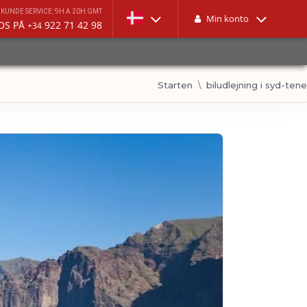
KUNDE SERVICE: 9H A 20H GMT
Min konto
 OS PÅ
922 71 42 98
+34
Starten
biludlejning i syd-tene