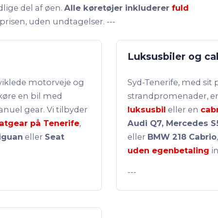
dlige del af øen.
Alle køretøjer inkluderer
fuld
 prisen, uden undtagelser. ---
Luksusbiler og ca
dviklede motorveje og
Syd-Tenerife, med sit 
t køre en bil med
strandpromenader, er 
uel gear. Vi tilbyder
luksusbil
eller en
cabr
atgear på Tenerife
,
Audi Q7, Mercedes S
iguan
eller
Seat
eller
BMW 218 Cabrio
uden egenbetaling
in
---