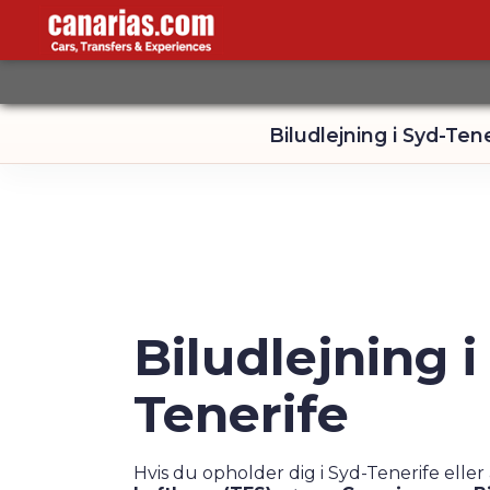
Biludlejning i Syd-Ten
Biludlejning i
Tenerife
Hvis du opholder dig i Syd-Tenerife elle