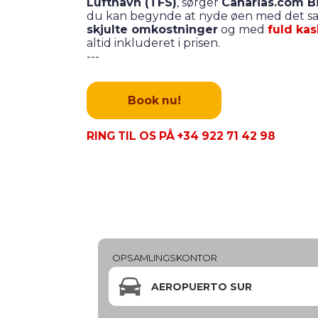
Lufthavn (TFS)
, sørger
Canarias.com Bi
du kan begynde at nyde øen med det 
skjulte omkostninger
og med
fuld ka
altid inkluderet i prisen.
---
Book nu!
RING TIL OS PÅ +34 922 71 42 98
OPSAMLINGSKONTOR
AEROPUERTO SUR