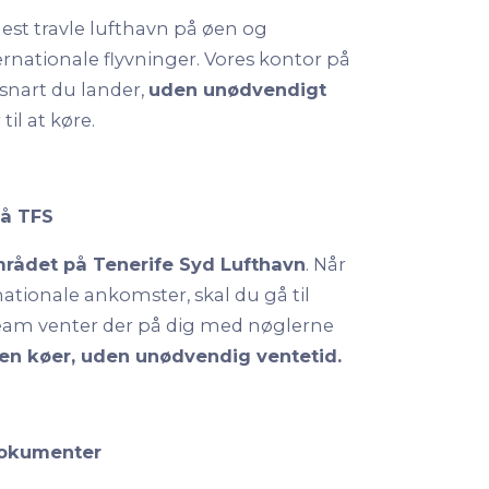
st travle lufthavn på øen og
ernationale flyvninger. Vores kontor på
 snart du lander,
uden unødvendigt
til at køre.
på TFS
ådet på Tenerife Syd Lufthavn
. Når
nationale ankomster, skal du gå til
team venter der på dig med nøglerne
en køer, uden unødvendig ventetid.
dokumenter