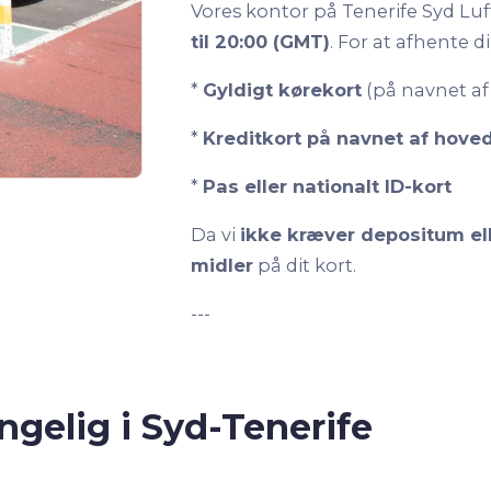
Vores kontor på Tenerife Syd Lu
til 20:00 (GMT)
. For at afhente d
*
Gyldigt kørekort
(på navnet af
*
Kreditkort på navnet af hove
*
Pas eller nationalt ID-kort
Da vi
ikke kræver depositum el
midler
på dit kort.
---
ngelig i Syd-Tenerife