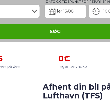
DATO OG TIDSPUNKT FOR RETURNERI
lør 15/08
10:
SØG
5
0€
rer på øen
Ingen selvrisiko
Afhent din bil p
Lufthavn (TFS)