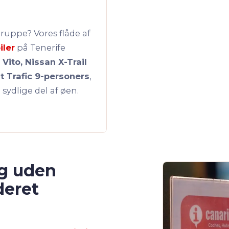
gruppe? Vores flåde af
iler
på Tenerife
Vito, Nissan X-Trail
t Trafic 9-personers
,
 sydlige del af øen.
ng uden
deret