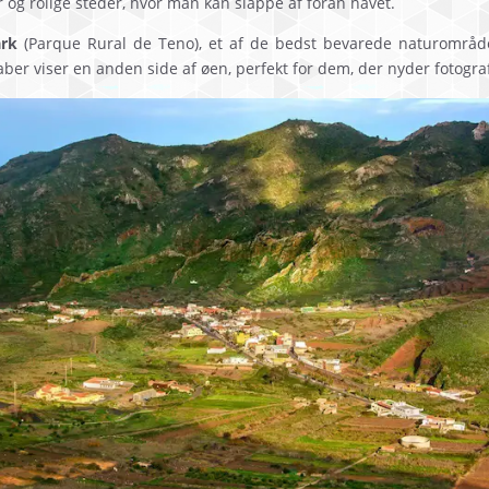
g rolige steder, hvor man kan slappe af foran havet.
rk
(Parque Rural de Teno), et af de bedst bevarede naturområder
ber viser en anden side af øen, perfekt for dem, der nyder fotogra