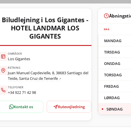
Åbningsti
Biludlejning i Los Gigantes -
HOTEL LANDMAR LOS
DAG
GIGANTES
MANDAG
TIRSDAG
OMRÅDER
Los Gigantes
ONSDAG
RETNING
Juan Manuel Capdevielle, 8, 38683 Santiago del
TORSDAG
Teide, Santa Cruz de Tenerife
FREDAG
TELEFONER
+34 922 71 42 98
LØRDAG
Kontakt os
Rutevejledning
SØNDAG