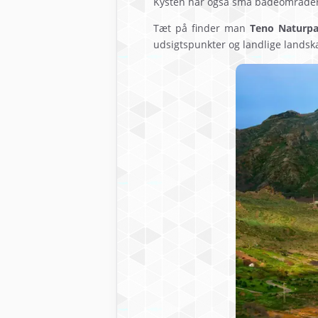
Kysten har også små badeområder o
Tæt på finder man
Teno Naturpa
udsigtspunkter og landlige landska