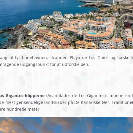
ng til lystbådehavnen, stranden Playa de Los Guíos og forskell
fremragende udgangspunkt for at udforske øen.
os Gigantes-klipperne
(Acantilados de Los Gigantes), imponerende
 de mest genkendelige landskaber på De Kanariske Øer. Tradition
lere hundrede meter.