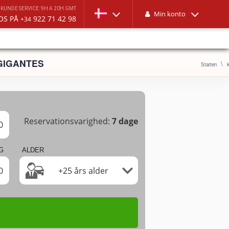
KUNDE SERVICE: 9H A 20H GMT
Min konto
 OS PÅ
922 71 42 98
+34
 GIGANTES
Starten
Reservationsvarighed:
7
dage
0
G
ALDER
0
+25 års alder