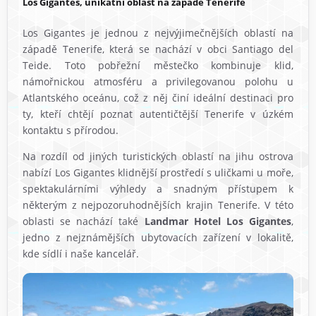
Los Gigantes, unikátní oblast na západě Tenerife
Los Gigantes je jednou z nejvýjimečnějších oblastí na
západě Tenerife, která se nachází v obci Santiago del
Teide. Toto pobřežní městečko kombinuje klid,
námořnickou atmosféru a privilegovanou polohu u
Atlantského oceánu, což z něj činí ideální destinaci pro
ty, kteří chtějí poznat autentičtější Tenerife v úzkém
kontaktu s přírodou.
Na rozdíl od jiných turistických oblastí na jihu ostrova
nabízí Los Gigantes klidnější prostředí s uličkami u moře,
spektakulárními výhledy a snadným přístupem k
některým z nejpozoruhodnějších krajin Tenerife. V této
oblasti se nachází také
Landmar Hotel Los Gigantes
,
jedno z nejznámějších ubytovacích zařízení v lokalitě,
kde sídlí i naše kancelář.