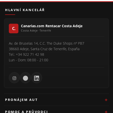
HLAVNÍ KANCELÁŘ
Canarias.com Rentacar Costa Adeje
Av. de Bruselas 14, C.C. The Duke Shops nº PB7
38660 Adeje, Santa Cruz de Tenerife, España
Tel.: +34 922 71 42 98
Lun - Dom: 08:00 - 21:00
PRONÁJEM AUT
POMOC A PRŮVODCI