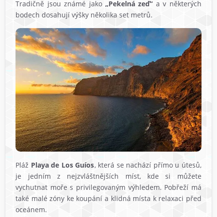
Tradičně jsou známé jako
„Pekelná zeď“
a v některých
bodech dosahují výšky několika set metrů.
Pláž
Playa de Los Guíos
, která se nachází přímo u útesů,
je jedním z nejzvláštnějších míst, kde si můžete
vychutnat moře s privilegovaným výhledem. Pobřeží má
také malé zóny ke koupání a klidná místa k relaxaci před
oceánem.