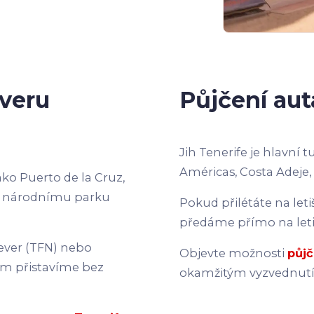
everu
Půjčení aut
Jih Tenerife je hlavní t
Américas, Costa Adeje,
ako Puerto de la Cruz,
 k národnímu parku
Pokud přilétáte na leti
předáme přímo na letiš
Sever (TFN) nebo
Objevte možnosti
půjč
ám přistavíme bez
okamžitým vyzvednutí