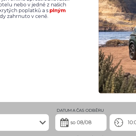
hotelu nebo v jedné z našich
skrytých poplatků a s
plným
vždy zahrnuto v ceně.
DATUM A ČAS ODBĚRU
so 08/08
10: