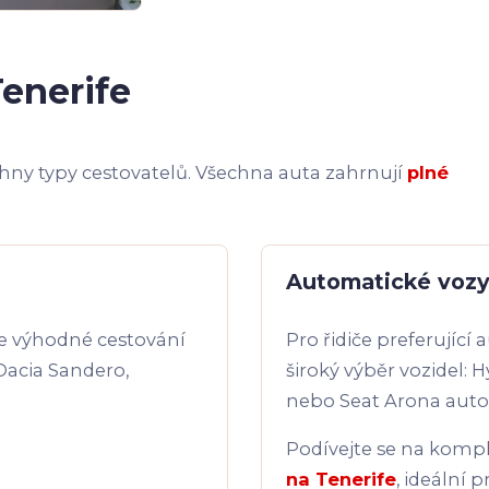
Tenerife
chny typy cestovatelů. Všechna auta zahrnují
plné
Automatické voz
ve výhodné cestování
Pro řidiče preferují
 Dacia Sandero,
široký výběr vozidel:
nebo Seat Arona aut
Podívejte se na komp
na Tenerife
, ideální p