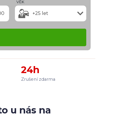
VĚK
00
+25 let
24h
Zrušení zdarma
to u nás na