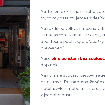
Na Tenerife existuje mnoho auto
to, co my garantujeme už desítky
Na rozdíl od velkých mezinárodní
Canarias.com Rent a Car cena, k
dodatečné poplatky u přepážky,
překvapení.
Naše
plné pojištění bez spoluúč
doplněk.
Navíc jsme součástí cestovní ag
na ostrově. To znamená, že vá
hotelu, výletu nebo transferu a 
z jednoho místa.