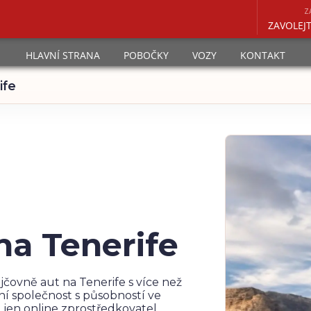
Z
ZAVOLEJ
HLAVNÍ STRANA
POBOČKY
VOZY
KONTAKT
ife
na Tenerife
ůjčovně aut na Tenerife s více než
ní společnost s působností ve
 jen online zprostředkovatel.