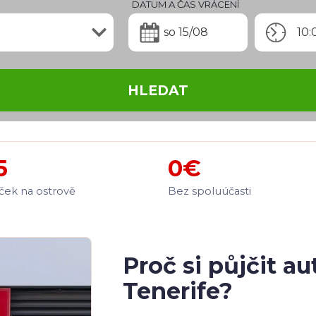
DATUM A ČAS VRÁCENÍ
so 15/08
10:
HLEDAT
5
0€
ek na ostrově
Bez spoluúčasti
Proč si půjčit au
Tenerife?