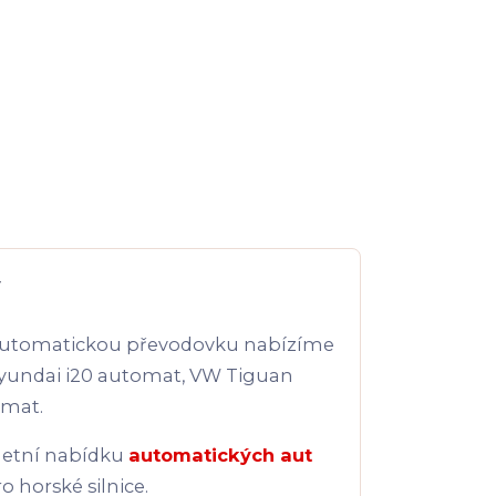
y
cí automatickou převodovku nabízíme
 Hyundai i20 automat, VW Tiguan
omat.
letní nabídku
automatických aut
ro horské silnice.