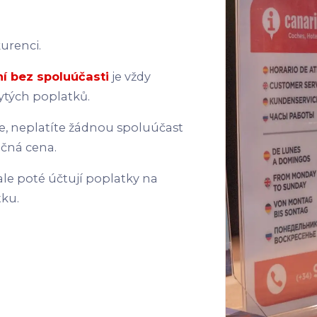
urenci.
ní bez spoluúčasti
je vždy
ytých poplatků.
, neplatíte žádnou spoluúčast
ečná cena.
le poté účtují poplatky na
tku.