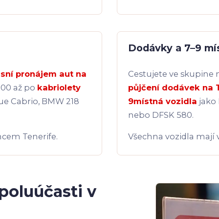
Dodávky a 7–9 mís
usní pronájem aut na
Cestujete ve skupine
500 až po
kabriolety
půjčení dodávek na 
ue Cabrio, BMW 218
9místná vozidla
jako 
nebo DFSK 580.
ncem Tenerife.
Všechna vozidla mají v
spoluúčasti v