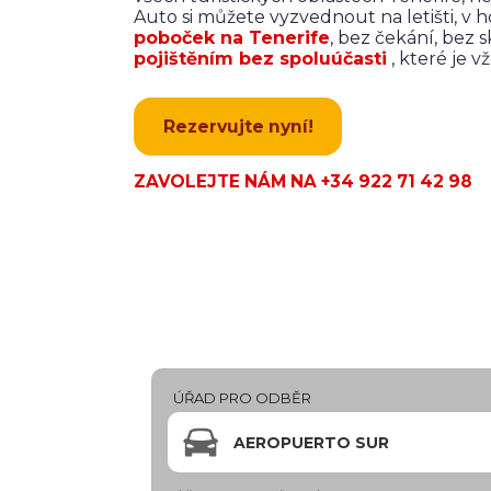
Auto si můžete vyzvednout na letišti, v 
poboček na Tenerife
, bez čekání, bez 
pojištěním bez spoluúčasti
, které je 
Rezervujte nyní!
ZAVOLEJTE NÁM NA +34 922 71 42 98
ÚŘAD PRO ODBĚR
AEROPUERTO SUR