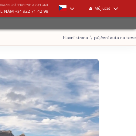
ÁKAZNICKÝ SERVIS: 9H A 20H GMT
Můj účet
TE NÁM
922 71 42 98
+34
hlavní strana
půjčení auta na tene