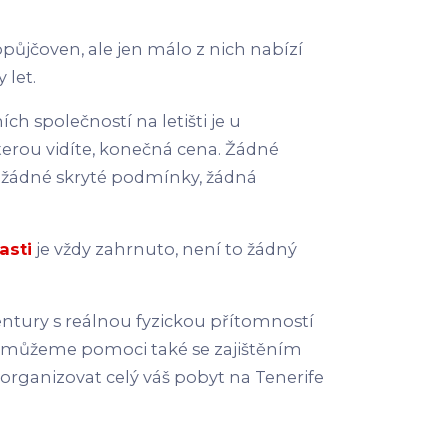
půjčoven, ale jen málo z nich nabízí
 let.
ch společností na letišti je u
terou vidíte, konečná cena. Žádné
 žádné skryté podmínky, žádná
asti
je vždy zahrnuto, není to žádný
entury s reálnou fyzickou přítomností
m můžeme pomoci také se zajištěním
zorganizovat celý váš pobyt na Tenerife