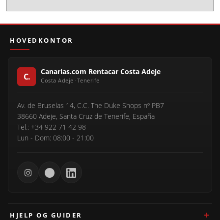
HOVEDKONTOR
Canarias.com Rentacar Costa Adeje
Av. de Bruselas 14, C.C. The Duke Shops nº PB7
38660 Adeje, Santa Cruz de Tenerife, España
Tel.: +34 922 71 42 98
Lun - Dom: 08:00 - 21:00
HJELP OG GUIDER