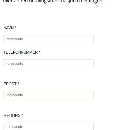
eller annen betalingsinformasjon i meldingen.
NAVN *
TELEFONNUMMER *
EPOST *
MEDLING *