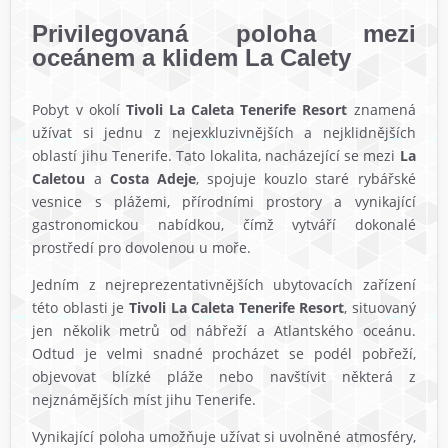
Privilegovaná poloha mezi
oceánem a klidem La Calety
Pobyt v okolí
Tivoli La Caleta Tenerife Resort
znamená
užívat si jednu z nejexkluzivnějších a nejklidnějších
oblastí jihu Tenerife. Tato lokalita, nacházející se mezi
La
Caletou
a
Costa Adeje
, spojuje kouzlo staré rybářské
vesnice s plážemi, přírodními prostory a vynikající
gastronomickou nabídkou, čímž vytváří dokonalé
prostředí pro dovolenou u moře.
Jedním z nejreprezentativnějších ubytovacích zařízení
této oblasti je
Tivoli La Caleta Tenerife Resort
, situovaný
jen několik metrů od nábřeží a Atlantského oceánu.
Odtud je velmi snadné procházet se podél pobřeží,
objevovat blízké pláže nebo navštívit některá z
nejznámějších míst jihu Tenerife.
Vynikající poloha umožňuje užívat si uvolněné atmosféry,