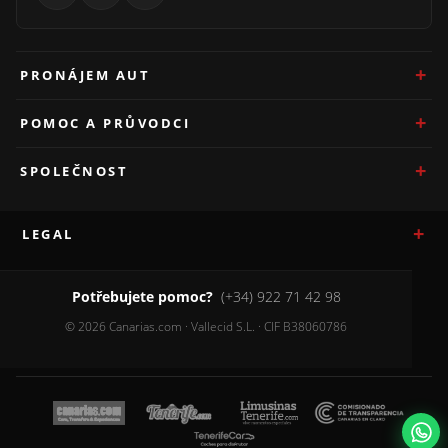
PRONÁJEM AUT
POMOC A PRŮVODCI
SPOLEČNOST
LEGAL
Potřebujete pomoc?
(+34) 922 71 42 98
© 2026 Canarias.com · Vallecid S.L. · CIF B38060786