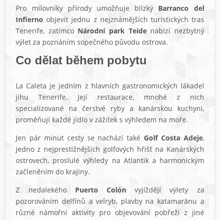
Pro milovníky přírody umožňuje blízký
Barranco del
Infierno
objevit jednu z nejznámějších turistických tras
Tenerife, zatímco
Národní park Teide
nabízí nezbytný
výlet za poznáním sopečného původu ostrova.
Co dělat během pobytu
La Caleta je jedním z hlavních gastronomických lákadel
jihu Tenerife. Její restaurace, mnohé z nich
specializované na čerstvé ryby a kanárskou kuchyni,
proměňují každé jídlo v zážitek s výhledem na moře.
Jen pár minut cesty se nachází také
Golf Costa Adeje
,
jedno z nejprestižnějších golfových hřišť na Kanárských
ostrovech, proslulé výhledy na Atlantik a harmonickým
začleněním do krajiny.
Z nedalekého
Puerto Colón
vyjíždějí výlety za
pozorováním delfínů a velryb, plavby na katamaránu a
různé námořní aktivity pro objevování pobřeží z jiné