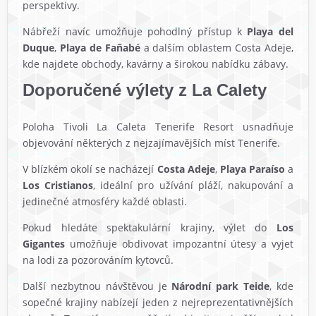
perspektivy.
Nábřeží navíc umožňuje pohodlný přístup k
Playa del
Duque
,
Playa de Fañabé
a dalším oblastem Costa Adeje,
kde najdete obchody, kavárny a širokou nabídku zábavy.
Doporučené výlety z La Calety
Poloha Tivoli La Caleta Tenerife Resort usnadňuje
objevování některých z nejzajímavějších míst Tenerife.
V blízkém okolí se nacházejí
Costa Adeje
,
Playa Paraíso
a
Los Cristianos
, ideální pro užívání pláží, nakupování a
jedinečné atmosféry každé oblasti.
Pokud hledáte spektakulární krajiny, výlet do
Los
Gigantes
umožňuje obdivovat impozantní útesy a vyjet
na lodi za pozorováním kytovců.
Další nezbytnou návštěvou je
Národní park Teide
, kde
sopečné krajiny nabízejí jeden z nejreprezentativnějších