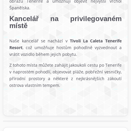
obrazů Tenerife a umožňují objevit nejvyšší vrchol
Španělska.
Kancelář na privilegovaném
místě
Naše kancelář se nachází v
Tivoli La Caleta Tenerife
Resort
, což umožňuje hostům pohodlně vyzvednout a
vrátit vozidlo během jejich pobytu.
Z tohoto místa můžete zahájit jakoukoli cestu po Tenerife
v naprostém pohodlí, objevovat pláže, pobřežní vesničky,
přírodní prostory a některé z nejkrásnějších zákoutí
ostrova vlastním tempem.