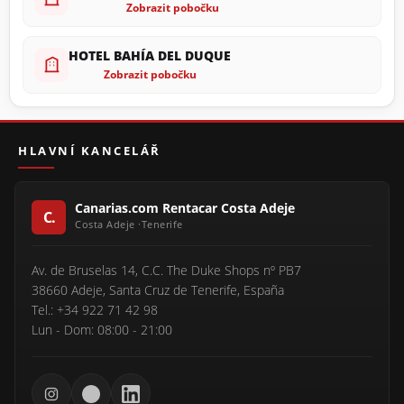
Zobrazit pobočku
HOTEL BAHÍA DEL DUQUE
Zobrazit pobočku
HLAVNÍ KANCELÁŘ
Canarias.com Rentacar Costa Adeje
Av. de Bruselas 14, C.C. The Duke Shops nº PB7
38660 Adeje, Santa Cruz de Tenerife, España
Tel.: +34 922 71 42 98
Lun - Dom: 08:00 - 21:00