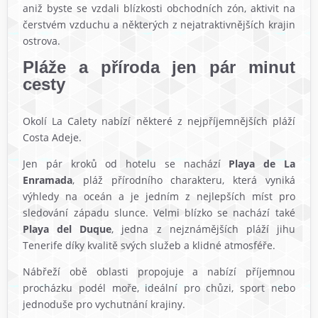
aniž byste se vzdali blízkosti obchodních zón, aktivit na
čerstvém vzduchu a některých z nejatraktivnějších krajin
ostrova.
Pláže a příroda jen pár minut
cesty
Okolí La Calety nabízí některé z nejpříjemnějších pláží
Costa Adeje.
Jen pár kroků od hotelu se nachází
Playa de La
Enramada
, pláž přírodního charakteru, která vyniká
výhledy na oceán a je jedním z nejlepších míst pro
sledování západu slunce. Velmi blízko se nachází také
Playa del Duque
, jedna z nejznámějších pláží jihu
Tenerife díky kvalitě svých služeb a klidné atmosféře.
Nábřeží obě oblasti propojuje a nabízí příjemnou
procházku podél moře, ideální pro chůzi, sport nebo
jednoduše pro vychutnání krajiny.