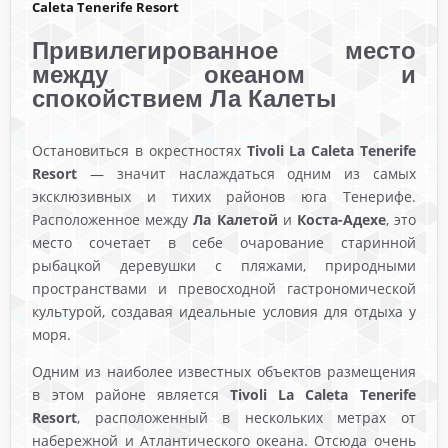
Caleta Tenerife Resort
Привилегированное место
между океаном и
спокойствием Ла Калеты
Остановиться в окрестностях
Tivoli La Caleta Tenerife
Resort
— значит наслаждаться одним из самых
эксклюзивных и тихих районов юга Тенерифе.
Расположенное между
Ла Калетой
и
Коста-Адехе
, это
место сочетает в себе очарование старинной
рыбацкой деревушки с пляжами, природными
пространствами и превосходной гастрономической
культурой, создавая идеальные условия для отдыха у
моря.
Одним из наиболее известных объектов размещения
в этом районе является
Tivoli La Caleta Tenerife
Resort
, расположенный в нескольких метрах от
набережной и Атлантического океана. Отсюда очень