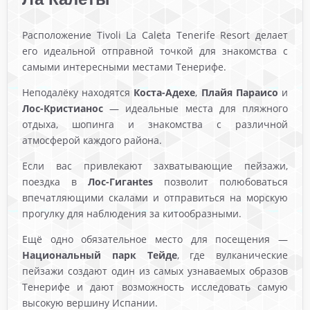
Расположение Tivoli La Caleta Tenerife Resort делает
его идеальной отправной точкой для знакомства с
самыми интересными местами Тенерифе.
Неподалёку находятся
Коста-Адехе
,
Плайя Параисо
и
Лос-Кристианос
— идеальные места для пляжного
отдыха, шопинга и знакомства с различной
атмосферой каждого района.
Если вас привлекают захватывающие пейзажи,
поездка в
Лос-Гиганtes
позволит полюбоваться
впечатляющими скалами и отправиться на морскую
прогулку для наблюдения за китообразными.
Ещё одно обязательное место для посещения —
Национальный парк Тейде
, где вулканические
пейзажи создают один из самых узнаваемых образов
Тенерифе и дают возможность исследовать самую
высокую вершину Испании.