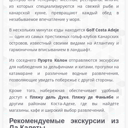
из которых специализируются на свежей рыбе и
канарской кухне, превращают каждый обед в
незабываемое впечатление у моря.
В нескольких минутах езды находится
Golf Costa Adeje
— один из самых престижных гольф-клубов Канарских
островов, известный своими видами на Атлантику и
гармоничным вписыванием в ландшафт.
Из соседнего
Пуэрто Колон
отправляются экскурсии
для наблюдения за дельфинами и китами, прогулки на
катамаране и различные водные развлечения,
позволяющие увидеть побережье с другой стороны.
Кроме того, набережная обеспечивает удобный
доступ к
Пляжу дель Дуке
,
Пляжу де Фаньябе
и
другим районам Коста-Адехе, где вы найдёте
магазины, кафе и широкий выбор развлечений.
Рекомендуемые экскурсии из
Ла Калеты