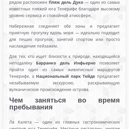
рядом расположен
Пляж дель Дуке
— один из самых
известных пляжей юга Тенерифе благодаря высокому
уровню сервиса и спокойной атмосфере.
Набережная соединяет обе зоны и предлагает
приятную прогулку вдоль моря — идеально подходит
для пеших прогулок, занятий спортом или просто
наслаждения пейзажем.
Для тех, кто ищет близости к природе, находящийся
неподалёку
Барранко дель Инфьерно
позволяет
пройти один из самых живописных маршрутов
Тенерифе, а
Национальный парк Тейде
предлагает
незабываемую экскурсию, раскрывающую
вулканическое происхождение острова.
Чем заняться во время
пребывания
Ла Калета — один из главных гастрономических
центров юга Тенерифе. Местные рестораны, многие