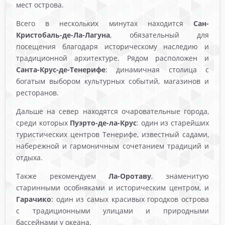
мест острова.
Всего в нескольких минутах находится
Сан-
Кристобаль-де-Ла-Лагуна
, обязательный для
посещения благодаря историческому наследию и
традиционной архитектуре. Рядом расположен и
Санта-Крус-де-Тенерифе
: динамичная столица с
богатым выбором культурных событий, магазинов и
ресторанов.
Дальше на север находятся очаровательные города,
среди которых
Пуэрто-де-ла-Крус
: один из старейших
туристических центров Тенерифе, известный садами,
набережной и гармоничным сочетанием традиций и
отдыха.
Также рекомендуем
Ла-Оротаву
, знаменитую
старинными особняками и историческим центром, и
Гарачико
: один из самых красивых городков острова
с традиционными улицами и природными
бассейнами у океана.