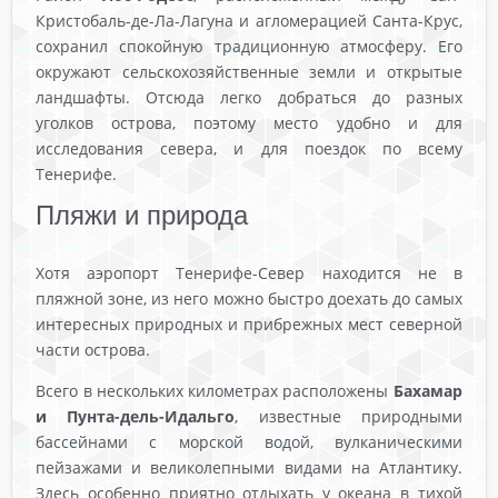
Кристобаль-де-Ла-Лагуна и агломерацией Санта-Крус,
сохранил спокойную традиционную атмосферу. Его
окружают сельскохозяйственные земли и открытые
ландшафты. Отсюда легко добраться до разных
уголков острова, поэтому место удобно и для
исследования севера, и для поездок по всему
Тенерифе.
Пляжи и природа
Хотя аэропорт Тенерифе-Север находится не в
пляжной зоне, из него можно быстро доехать до самых
интересных природных и прибрежных мест северной
части острова.
Всего в нескольких километрах расположены
Бахамар
и Пунта-дель-Идальго
, известные природными
бассейнами с морской водой, вулканическими
пейзажами и великолепными видами на Атлантику.
Здесь особенно приятно отдыхать у океана в тихой