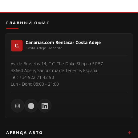
ГЛАВНЫЙ ОФИС
Canarias.com Rentacar Costa Adeje
Av. de Bruselas 14, C.C. The Duke Shops nº PB7
38660 Adeje, Santa Cruz de Tenerife, España
Tel.: +34 922 71 42 98
Lun - Dom: 08:00 - 21:00
АРЕНДА АВТО