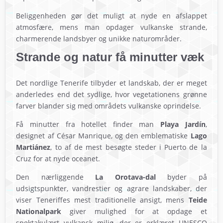
Beliggenheden gør det muligt at nyde en afslappet
atmosfære, mens man opdager vulkanske strande,
charmerende landsbyer og unikke naturområder.
Strande og natur få minutter væk
Det nordlige Tenerife tilbyder et landskab, der er meget
anderledes end det sydlige, hvor vegetationens grønne
farver blander sig med områdets vulkanske oprindelse.
Få minutter fra hotellet finder man
Playa Jardín
,
designet af César Manrique, og den emblematiske
Lago
Martiánez
, to af de mest besøgte steder i Puerto de la
Cruz for at nyde oceanet.
Den nærliggende
La Orotava-dal
byder på
udsigtspunkter, vandrestier og agrare landskaber, der
viser Teneriffes mest traditionelle ansigt, mens
Teide
Nationalpark
giver mulighed for at opdage et
spektakulært vulkansk miljø, der er erklæret UNESCO