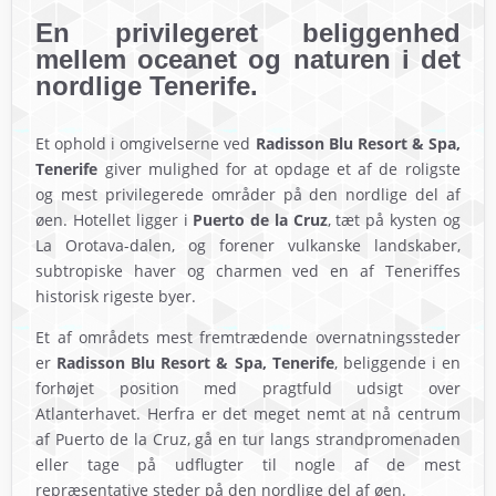
En privilegeret beliggenhed
mellem oceanet og naturen i det
nordlige Tenerife.
Et ophold i omgivelserne ved
Radisson Blu Resort & Spa,
Tenerife
giver mulighed for at opdage et af de roligste
og mest privilegerede områder på den nordlige del af
øen. Hotellet ligger i
Puerto de la Cruz
, tæt på kysten og
La Orotava-dalen, og forener vulkanske landskaber,
subtropiske haver og charmen ved en af Teneriffes
historisk rigeste byer.
Et af områdets mest fremtrædende overnatningssteder
er
Radisson Blu Resort & Spa, Tenerife
, beliggende i en
forhøjet position med pragtfuld udsigt over
Atlanterhavet. Herfra er det meget nemt at nå centrum
af Puerto de la Cruz, gå en tur langs strandpromenaden
eller tage på udflugter til nogle af de mest
repræsentative steder på den nordlige del af øen.