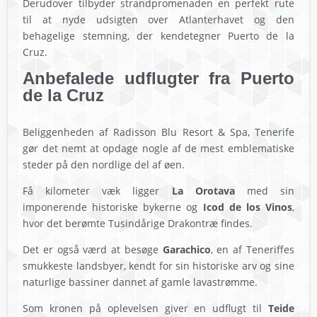
Derudover tilbyder strandpromenaden en perfekt rute
til at nyde udsigten over Atlanterhavet og den
behagelige stemning, der kendetegner Puerto de la
Cruz.
Anbefalede udflugter fra Puerto
de la Cruz
Beliggenheden af Radisson Blu Resort & Spa, Tenerife
gør det nemt at opdage nogle af de mest emblematiske
steder på den nordlige del af øen.
Få kilometer væk ligger
La Orotava
med sin
imponerende historiske bykerne og
Icod de los Vinos
,
hvor det berømte Tusindårige Drakontræ findes.
Det er også værd at besøge
Garachico
, en af Teneriffes
smukkeste landsbyer, kendt for sin historiske arv og sine
naturlige bassiner dannet af gamle lavastrømme.
Som kronen på oplevelsen giver en udflugt til
Teide