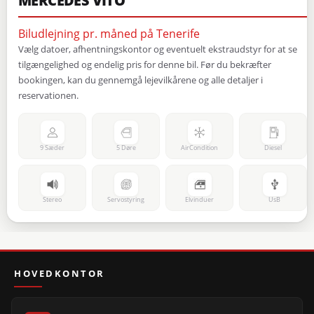
MERCEDES VITO
Biludlejning pr. måned på Tenerife
Vælg datoer, afhentningskontor og eventuelt ekstraudstyr for at se
tilgængelighed og endelig pris for denne bil. Før du bekræfter
bookingen, kan du gennemgå lejevilkårene og alle detaljer i
reservationen.
9 Sæder
5 Døre
AirCondition
Diesel
Stereo
Servostyring
Elvinduer
UsB
HOVEDKONTOR