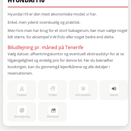
HYUNDAI i10
Hyundai i10 er den mest økonomiske model, vi har.
Enkel, men yderst overskuelig og praktisk.
Men hvis man har brug for et stort babagerum, bør man vælge noget
lidt større, for eksempel V.W.Polo eller noget bedre end dette.
Biludlejning pr. måned på Tenerife
Vælg datoer, afhentningskontor og eventuelt ekstraudstyr for at se
tilgængelighed og endelig pris for denne bil. Før du bekræfter
bookingen, kan du gennemgå lejevilkårene og alle detaljer i
reservationen.
5 Sæder
5 Døre
AirCondition
Stereo
Servostyring
Elvinduer