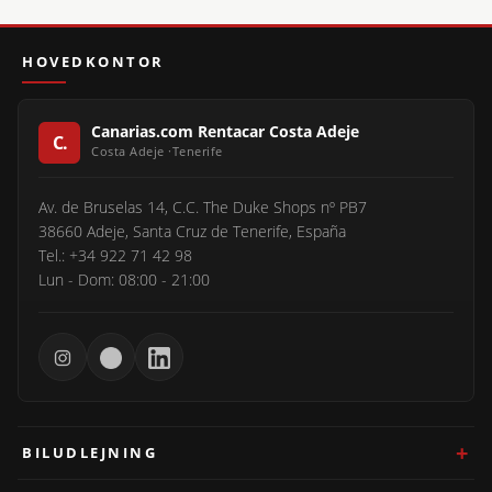
HOVEDKONTOR
Canarias.com Rentacar Costa Adeje
Av. de Bruselas 14, C.C. The Duke Shops nº PB7
38660 Adeje, Santa Cruz de Tenerife, España
Tel.: +34 922 71 42 98
Lun - Dom: 08:00 - 21:00
BILUDLEJNING