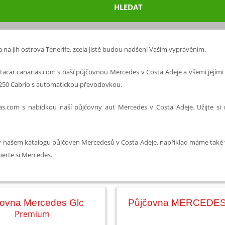
HLEDAT
na jih ostrova Tenerife, zcela jistě budou nadšení Vaším vyprávěním.
acar.canarias.com s naší půjčovnou Mercedes v Costa Adeje a všemi jejími 
s E250 Cabrio s automatickou převodovkou.
ias.com s nabídkou naší půjčovny aut Mercedes v Costa Adeje. Užijte s
v našem katalogu půjčoven Mercedesů v Costa Adeje, například máme také
berte si Mercedes.
čovna Mercedes Glc
Půjčovna MERCEDES
Premium