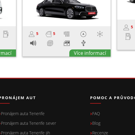
5
5
5
ormací
Více informací
PRONÁJEM AUT
POMOC A PRŮVOD
Pronájem auta Tenerife
FAQ
Pronájem auta Tenerife sever
Blog
Pronájem auta Tenerife jih
Recenze