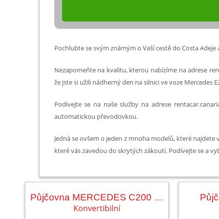
Pochlubte se svým známým o Vaší cestě do Costa Adeje a 
Nezapomeňte na kvalitu, kterou nabízíme na adrese rent
že jste si užili nádherný den na silnici ve voze Mercede
Podívejte se na naše služby na adrese rentacar.canar
automatickou převodovkou.
Jedná se ovšem o jeden z mnoha modelů, které najdete 
které vás zavedou do skrytých zákoutí. Podívejte se a vy
Půjčovna MERCEDES C200 CABRIO AUT.
Půj
Konvertibilní