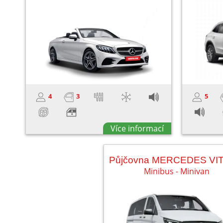
4
3
5
Více informací
Minibus - Minivan