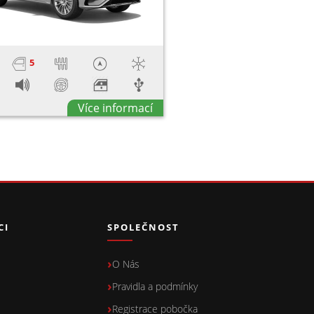
5
Více informací
CI
SPOLEČNOST
O Nás
Pravidla a podmínky
Registrace pobočka