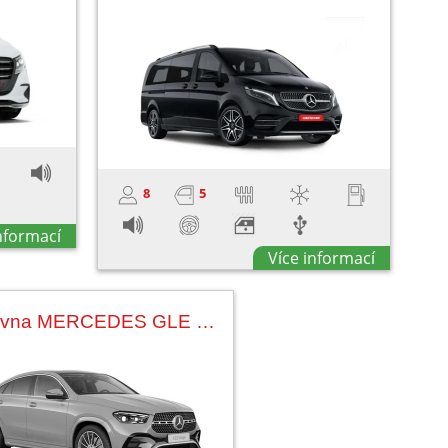
8
5
informací
Více informací
Půjčovna MERCEDES GLE 350D COUPE