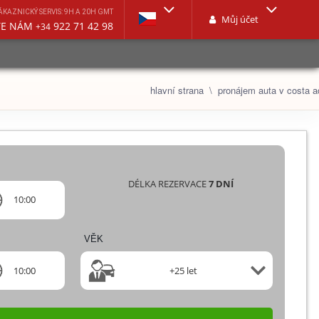
ÁKAZNICKÝ SERVIS: 9H A 20H GMT
Můj účet
TE NÁM
922 71 42 98
+34
hlavní strana
pronájem auta v costa a
DÉLKA REZERVACE
7
DNÍ
10:00
VĚK
10:00
+25 let