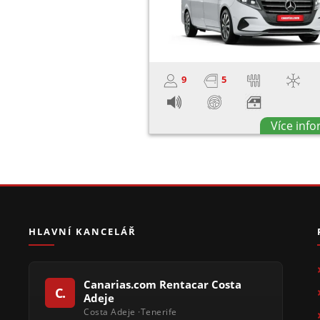
9
5
Více inf
HLAVNÍ KANCELÁŘ
Canarias.com Rentacar Costa
Adeje