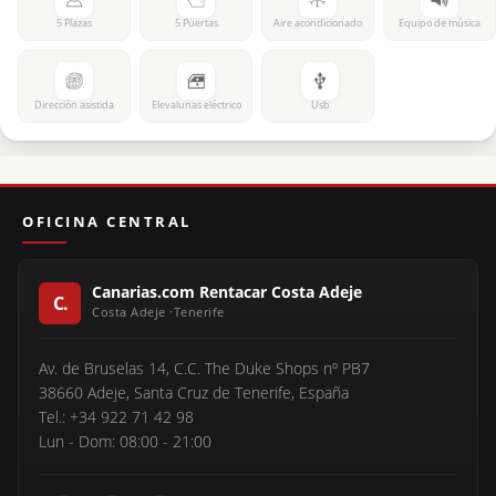
5 Plazas
5 Puertas
Aire acondicionado
Equipo de música
Dirección asistida
Elevalunas eléctrico
Usb
OFICINA CENTRAL
Canarias.com Rentacar Costa Adeje
Av. de Bruselas 14, C.C. The Duke Shops nº PB7
38660 Adeje, Santa Cruz de Tenerife, España
Tel.: +34 922 71 42 98
Lun - Dom: 08:00 - 21:00