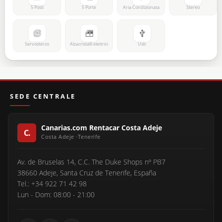
5 Posti
5 Porte
Aria Condizionata
Stereo
Servosterzo
Alzacristalli elettrici
Usb
SEDE CENTRALE
Canarias.com Rentacar Costa Adeje
Av. de Bruselas 14, C.C. The Duke Shops nº PB7
38660 Adeje, Santa Cruz de Tenerife, España
Tel.: +34 922 71 42 98
Lun - Dom: 08:00 - 21:00