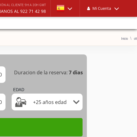
IÓN AL CLIENTE: 9H A 20H GMT
Mi Cuenta
LLÁMANOS AL 922 71 42 98
Inicio
of
Duracion de la reserva:
7
dias
0
EDAD
0
+25 años edad