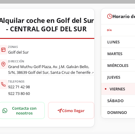
Horario d
Alquilar coche en Golf del Sur
- CENTRAL GOLF DEL SUR
DÍA
LUNES
ZONAS
Golf del Sur
MARTES
DIRECCIÓN
MIÉRCOLES
Grand Muthu Golf Plaza, Av. J.M. Galván Bello,
S/N, 38639 Golf del Sur, Santa Cruz de Tenerife
JUEVES
TELEFONOS
922 71 42 98
VIERNES
922 73 80 60
SÁBADO
Contacta con
Cómo llegar
DOMINGO
nosotros