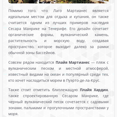
Помимо того, что Лаго Мартианес является
идеальным местом для отдыха и купания, он также
считается одним из лучших примеров наследия
Сесара Манрике на Тенерифе. Его дизайн сочетает
органические формы, вулканический камень,
растительность и морскую воду, создавая
пространство, которое выходит далеко за рамки
обычной зоны бассейнов.
Совсем рядом находится
Плайя Мартианес
— пляж с
вулканическим песком и местной атмосферой,
известный видами на океан и популярный среди тех,
кто хочет насладиться морем в Пуэрто-де-ла-Крус.
Также стоит отметить близлежащую
Плайя Хардин
,
также спроектированную Сесаром Манрике, где
черный вулканический песок сочетается с садовыми
зонами, пальмами и прогулочными пространствами у
моря.