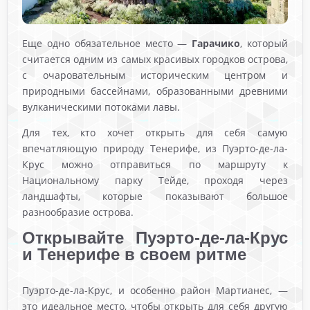
Еще одно обязательное место —
Гарачико
, который
считается одним из самых красивых городков острова,
с очаровательным историческим центром и
природными бассейнами, образованными древними
вулканическими потоками лавы.
Для тех, кто хочет открыть для себя самую
впечатляющую природу Тенерифе, из Пуэрто-де-ла-
Крус можно отправиться по маршруту к
Национальному парку Тейде, проходя через
ландшафты, которые показывают большое
разнообразие острова.
Открывайте Пуэрто-де-ла-Крус
и Тенерифе в своем ритме
Пуэрто-де-ла-Крус, и особенно район Мартианес, —
это идеальное место, чтобы открыть для себя другую