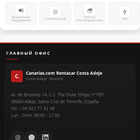
Музыкальное
Электро
Усилитель руля
Usb
оборудование
стеклоподъёмники
ГЛАВНЫЙ ОФИС
Canarias.com Rentacar Costa Adeje
Av. de Bruselas 14, C.C. The Duke Shops nº PB7
38660 Adeje, Santa Cruz de Tenerife, España
Tel.: +34 922 71 42 98
Lun - Dom: 08:00 - 21:00