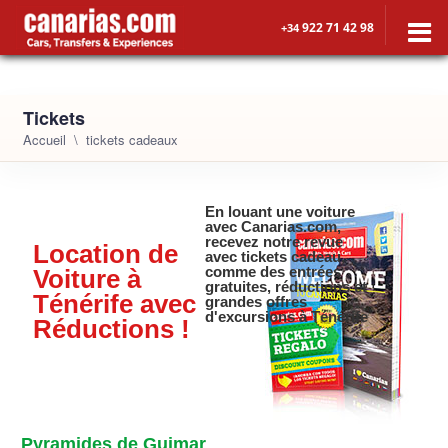
922 71 42 98
+34
Tickets
Accueil
tickets cadeaux
En louant une voiture
avec
Canarias.com
,
recevez notre revue
Location de
avec tickets cadeau,
comme des entrées
Voiture à
gratuites, réductions et
Ténérife avec
grandes offres
d'excursions à Ténérife
Réductions !
Pyramides de Guimar