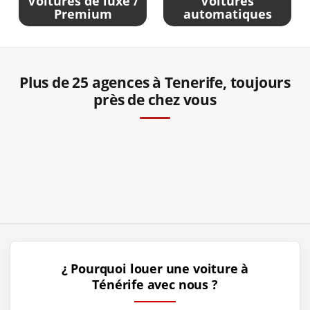
Voitures de luxe /
Voitures
Premium
automatiques
Plus de 25 agences à Tenerife, toujours
près de chez vous
Location voiture Tenerife
Location voiture Tenerife Nord
Location voiture Tenerife Sud
Location longue durée
TOUTE L'ÎLE
TENERIFE NORD
TENERIFE SUD
ALQUILER MENSUAL
¿ Pourquoi louer une voiture à
Ténérife avec nous ?