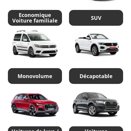
Economique
SUV
Voiture familiale
Monovolume
Décapotable