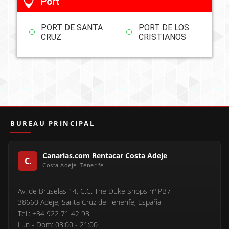
Port
PORT DE SANTA
PORT DE LOS
CRUZ
CRISTIANOS
BUREAU PRINCIPAL
Canarias.com Rentacar Costa Adeje
Av. de Bruselas 14, C.C. The Duke Shops nº PB7
38660 Adeje, Santa Cruz de Tenerife, España
Tel.: +34 922 71 42 98
Lun - Dom: 08:00 - 21:00