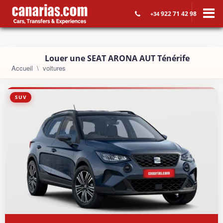
922 71 42 98
+34
Louer une SEAT ARONA AUT Ténérife
Accueil
voitures
SUV