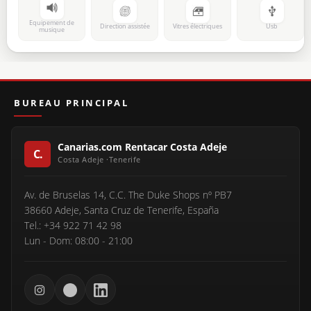
Equipement de
Direction assistée
Vitres électriques
Usb
musique
BUREAU PRINCIPAL
Canarias.com Rentacar Costa Adeje
Av. de Bruselas 14, C.C. The Duke Shops nº PB7
38660 Adeje, Santa Cruz de Tenerife, España
Tel.: +34 922 71 42 98
Lun - Dom: 08:00 - 21:00