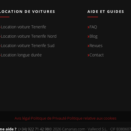
LOCATION DE VOITURES
AIDE ET GUIDES
Location voiture Tenerife
FAQ
Location voiture Tenerife Nord
Blog
Location voiture Tenerife Sud
Revues
Location longue durée
Contact
Avis légal
·
Politique de Privauté
·
Politique relative aux cookies
ne aide ?
(+34) 922 71 42 98
© 2026 Canarias.com · Vallecid S.L. · CIF B38060