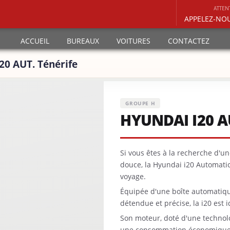
ATTEN
APPELEZ-NO
ACCUEIL
BUREAUX
VOITURES
CONTACTEZ
20 AUT. Ténérife
GROUPE H
HYUNDAI I20 A
Si vous êtes à la recherche d'un
douce, la Hyundai i20 Automati
voyage.
Équipée d'une boîte automatiqu
détendue et précise, la i20 est id
Son moteur, doté d'une technolo
une consommation économique