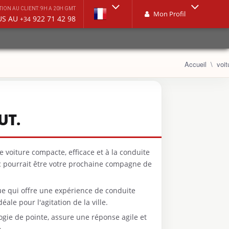
TION AU CLIENT: 9H A 20H GMT
Mon Profil
US AU
922 71 42 98
+34
Accueil
voit
UT.
e voiture compacte, efficace et à la conduite
c pourrait être votre prochaine compagne de
e qui offre une expérience de conduite
éale pour l'agitation de la ville.
gie de pointe, assure une réponse agile et
.