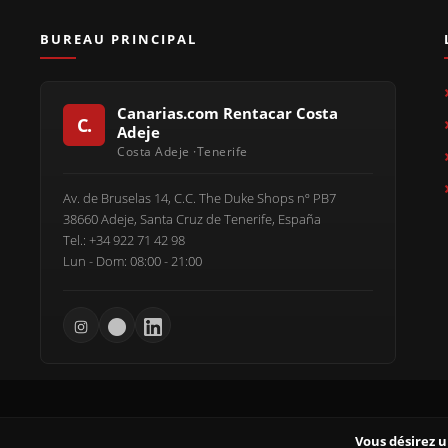
BUREAU PRINCIPAL
Canarias.com Rentacar Costa
Adeje
Av. de Bruselas 14, C.C. The Duke Shops nº PB7
38660 Adeje, Santa Cruz de Tenerife, España
Tel.: +34 922 71 42 98
Lun - Dom: 08:00 - 21:00
Vous désirez u