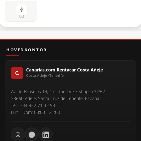
UsB
HOVEDKONTOR
Canarias.com Rentacar Costa Adeje
Av. de Bruselas 14, C.C. The Duke Shops nº PB7
38660 Adeje, Santa Cruz de Tenerife, España
Tel.: +34 922 71 42 98
Lun - Dom: 08:00 - 21:00