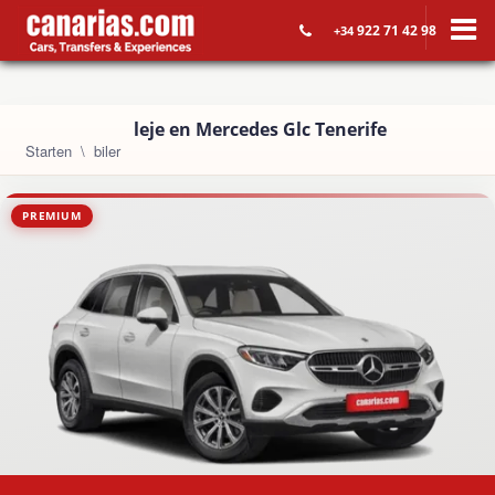
922 71 42 98
+34
leje en Mercedes Glc Tenerife
Starten
biler
PREMIUM