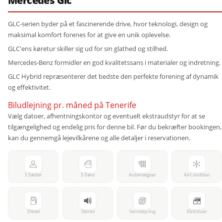
Mercedes Glc
GLC-serien byder på et fascinerende drive, hvor teknologi, design og
maksimal komfort forenes for at give en unik oplevelse.
GLC'ens køretur skiller sig ud for sin glathed og stilhed.
Mercedes-Benz formidler en god kvalitetssans i materialer og indretning.
GLC Hybrid repræsenterer det bedste den perfekte forening af dynamik
og effektivitet.
Biludlejning pr. måned på Tenerife
Vælg datoer, afhentningskontor og eventuelt ekstraudstyr for at se
tilgængelighed og endelig pris for denne bil. Før du bekræfter bookingen,
kan du gennemgå lejevilkårene og alle detaljer i reservationen.
5 Sæder
5 Døre
Automatgear
AirCondition
Diesel
Stereo
Servostyring
Elvinduer