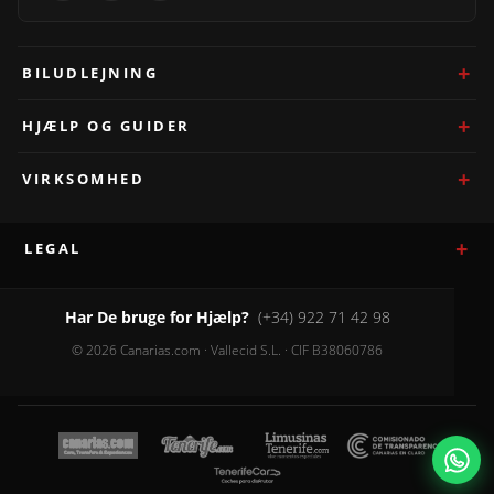
BILUDLEJNING
HJÆLP OG GUIDER
VIRKSOMHED
LEGAL
Har De bruge for Hjælp?
(+34) 922 71 42 98
© 2026 Canarias.com · Vallecid S.L. · CIF B38060786