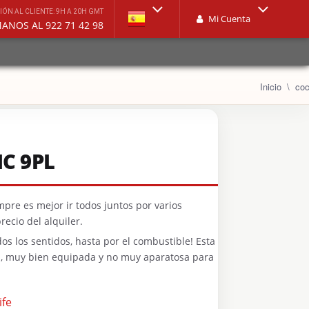
IÓN AL CLIENTE: 9H A 20H GMT
Mi Cuenta
LLÁMANOS AL 922 71 42 98
Inicio
co
C 9PL
empre es mejor ir todos juntos por varios
recio del alquiler.
s los sentidos, hasta por el combustible! Esta
a, muy bien equipada y no muy aparatosa para
ife