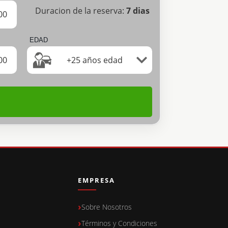
Duracion de la reserva:
7
dias
00
EDAD
00
+25 años edad
EMPRESA
Sobre Nosotros
Términos y Condiciones