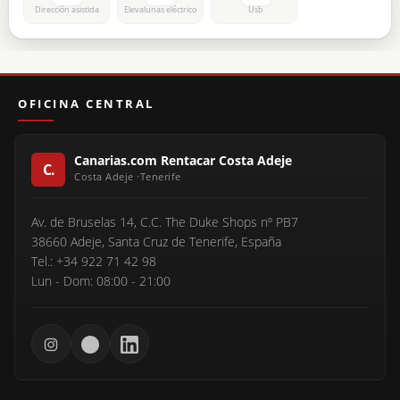
Dirección asistida
Elevalunas eléctrico
Usb
OFICINA CENTRAL
Canarias.com Rentacar Costa Adeje
Av. de Bruselas 14, C.C. The Duke Shops nº PB7
38660 Adeje, Santa Cruz de Tenerife, España
Tel.: +34 922 71 42 98
Lun - Dom: 08:00 - 21:00