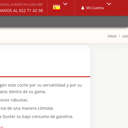
IÓN AL CLIENTE: 9H A 20H GMT
Mi Cuenta
LLÁMANOS AL 922 71 42 98
Inicio
co
gen este coche por su versatilidad y por su
ratos dentro de su gama.
rsonas robustas.
a isla de una manera cómoda.
a Duster su bajo consumo de gasolina.