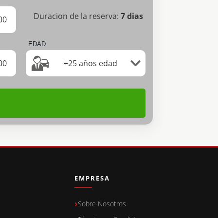
Duracion de la reserva:
7
dias
00
EDAD
00
+25 años edad
EMPRESA
Sobre Nosotros