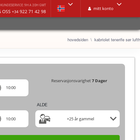
KUNDESERVICE: 9H A 20H GMT
mitt konto
G OSS
922 71 42 98
+34
hovedsiden
kabriolet tenerife sør luf
Reservasjonsvarighet
7
Dager
10:00
ALDE
10:00
+25 år gammel