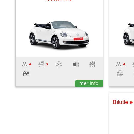
4
3
4
mer info
Bilutle