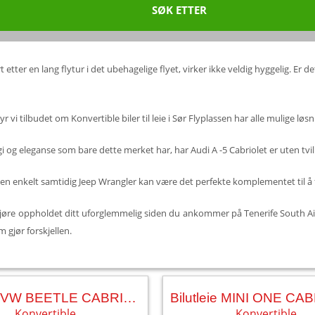
SØK ETTER
etter en lang flytur i det ubehagelige flyet, virker ikke veldig hyggelig. Er de
r vi tilbudet om Konvertible biler til leie i Sør Flyplassen har alle mulige løsn
gi og eleganse som bare dette merket har, har Audi A -5 Cabriolet er uten tvil
men enkelt samtidig Jeep Wrangler kan være det perfekte komplementet til å fø
r å gjøre oppholdet ditt uforglemmelig siden du ankommer på Tenerife South Ai
 gjør forskjellen.
Bilutleie VW BEETLE CABRIO AUT.
Konvertible
Konvertible