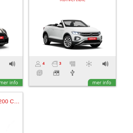
4
3
mer info
mer info
Bilutleie MERCEDES C200 CABRIO AUT.