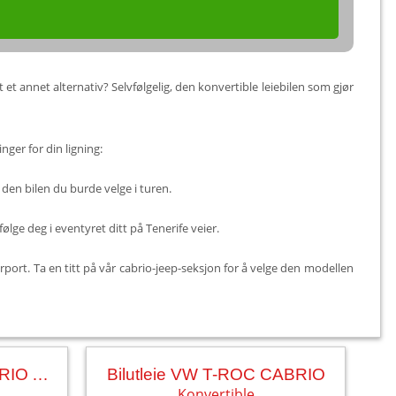
t et annet alternativ? Selvfølgelig, den konvertible leiebilen som gjør
inger for din ligning:
 den bilen du burde velge i turen.
lge deg i eventyret ditt på Tenerife veier.
rport. Ta en titt på vår cabrio-jeep-seksjon for å velge den modellen
Bilutleie MINI ONE CABRIO AUT.
Bilutleie VW T-ROC CABRIO
Konvertible