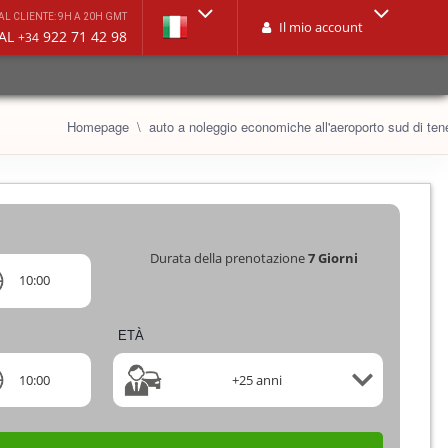
L CLIENTE: 9H A 20H GMT
Il mio account
 AL
922 71 42 98
+34
Homepage
auto a noleggio economiche all'aeroporto sud di tene
Durata della prenotazione
7
Giorni
10:00
ETÀ
10:00
+25 anni