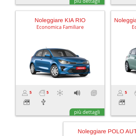
più dettagli
Noleggiare KIA RIO
Economica Familiare
E
5
5
5
più dettagli
Noleggiare POLO AUT