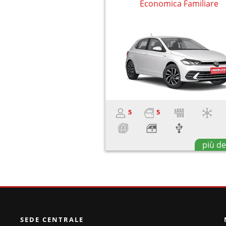
Economica Familiare
5
5
più de
SEDE CENTRALE