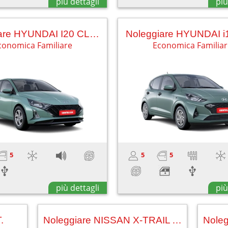
più dettagli
più
Noleggiare HYUNDAI I20 CLASSIC
Noleggiare HYUNDAI i
conomica Familiare
Economica Familia
5
5
5
più dettagli
più
.
Noleggiare NISSAN X-TRAIL AUT (5+2)