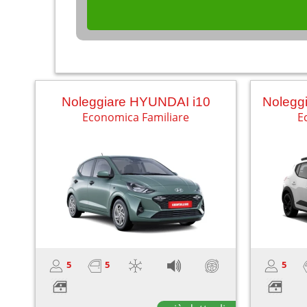
Noleggiare HYUNDAI i10
Nolegg
Economica Familiare
E
5
5
5