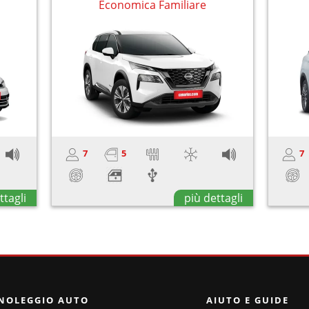
Economica Familiare
7
5
7
ttagli
più dettagli
NOLEGGIO AUTO
AIUTO E GUIDE