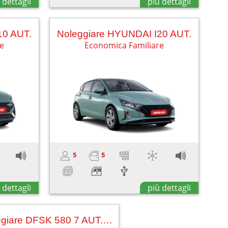
 dettagli
più dettagli
10 AUT.
Noleggiare HYUNDAI I20 AUT.
re
Economica Familiare
5
5
 dettagli
più dettagli
Noleggiare DFSK 580 7 AUT. (5+2) SUNROOF