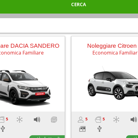
CERCA
iare DACIA SANDERO
Noleggiare Citroen
conomica Familiare
Economica Familia
5
5
5