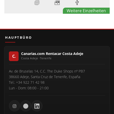
Weitere Einzelheiten
HAUPTBÜRO
Canarias.com Rentacar Costa Adeje
Av. de Bruselas 14, C.C. The Duke Shops nº PB7
38660 Adeje, Santa Cruz de Tenerife, España
Tel.: +34 922 71 42 98
Lun - Dom: 08:00 - 21:00