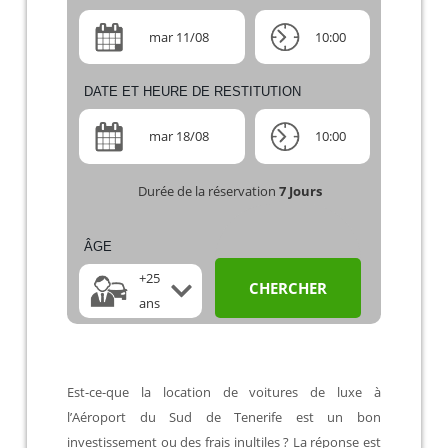
mar 11/08
10:00
DATE ET HEURE DE RESTITUTION
mar 18/08
10:00
Durée de la réservation
7
Jours
ÂGE
+25
CHERCHER
ans
Est-ce-que la location de voitures de luxe à
l’Aéroport du Sud de Tenerife est un bon
investissement ou des frais inultiles ? La réponse est