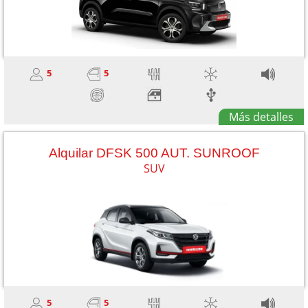
5
5
Más detalles
Alquilar DFSK 500 AUT. SUNROOF
SUV
5
5