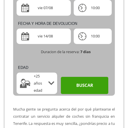
vie 07/08
10:00
FECHA Y HORA DE DEVOLUCION
vie 14/08
10:00
Duracion de la reserva:
7
dias
EDAD
+25
años
BUSCAR
edad
Mucha gente se pregunta acerca del por qué plantearse el
contratar un servicio alquiler de coches sin franquicia en
Tenerife. La respuesta es muy sencilla, ¿pondrías precio a tu