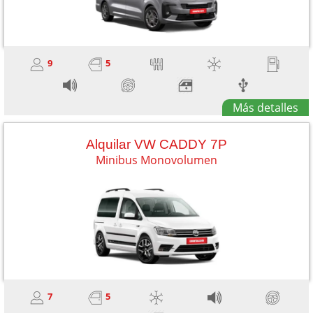
9
5
Más detalles
Alquilar VW CADDY 7P
Minibus Monovolumen
7
5