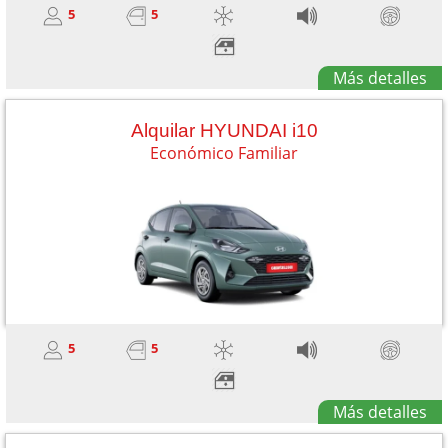
5
5
Más detalles
Alquilar HYUNDAI i10
Económico Familiar
5
5
Más detalles