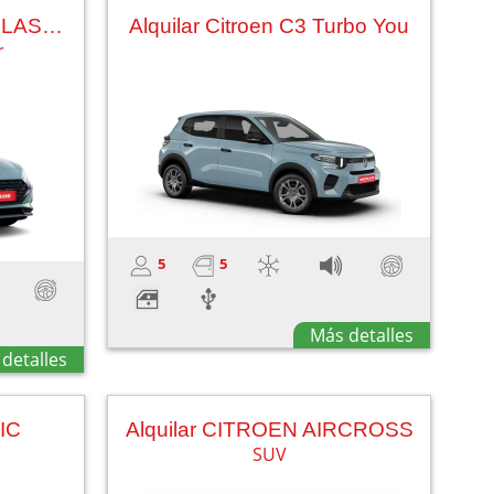
Alquilar HYUNDAI I20 CLASSIC
Alquilar Citroen C3 Turbo You
r
5
5
Más detalles
detalles
NIC
Alquilar CITROEN AIRCROSS
SUV