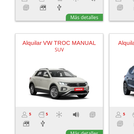
Más detalles
Alquilar VW TROC MANUAL
Alqui
SUV
5
5
5
Más detalles