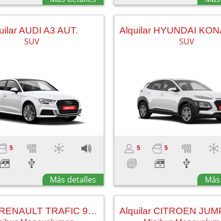
uilar AUDI A3 AUT.
SUV
SUV
5
5
5
Más detalles
Más 
Alquilar RENAULT TRAFIC 9PL