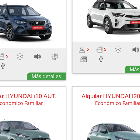
5
5
5
Más 
Más detalles
lar HYUNDAI i10 AUT.
Alquilar HYUNDAI I2
conómico Familiar
Económico Familia