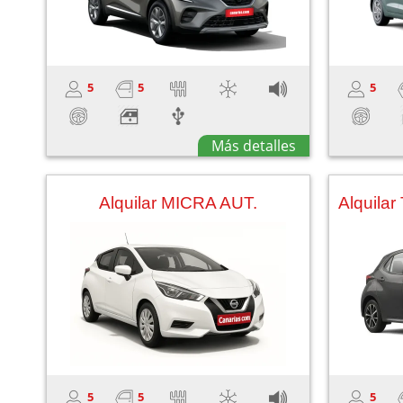
5
5
5
Más detalles
Alquilar MICRA AUT.
5
5
5