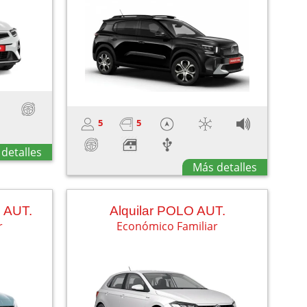
5
5
detalles
Más detalles
0 AUT.
Alquilar POLO AUT.
r
Económico Familiar