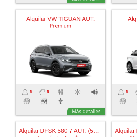
Alquilar VW TIGUAN AUT.
Alq
Premium
5
5
5
Más detalles
Alquilar DFSK 580 7 AUT. (5+2) SUNROOF