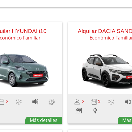
uilar HYUNDAI i10
Alquilar DACIA SA
conómico Familiar
Económico Familia
5
5
5
Más detalles
Más 