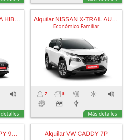
Alquilar HYUNDAI KONA HIBRIDO
Alquilar NISSAN X-TRAIL AUT (5+2)
Económico Familiar
7
5
detalles
Más detalles
Alquilar CITROEN JUMPY 9P AUTOMATIC
Alquilar VW CADDY 7P