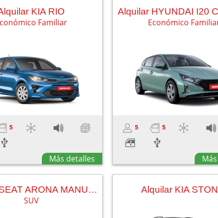
Alquilar KIA RIO
conómico Familiar
Económico Familia
5
5
5
Más detalles
Más 
Alquilar SEAT ARONA MANUAL
Alquilar KIA STO
SUV