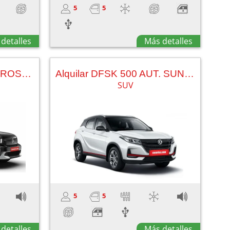
5
5
detalles
Más detalles
Alquilar CITROEN AIRCROSS AUT.
Alquilar DFSK 500 AUT. SUNROOF
SUV
5
5
detalles
Más detalles