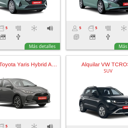
5
5
5
Más detalles
Más 
Alquilar Toyota Yaris Hybrid Automático
Alquilar VW TCR
SUV
5