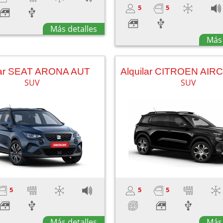
5
5
Más detalles
Más 
lar SEAT ARONA AUT
SUV
SUV
5
5
5
Más detalles
Más 