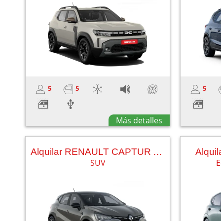
5
5
5
Más detalles
Alquilar RENAULT CAPTUR AUT.
Alqui
SUV
E