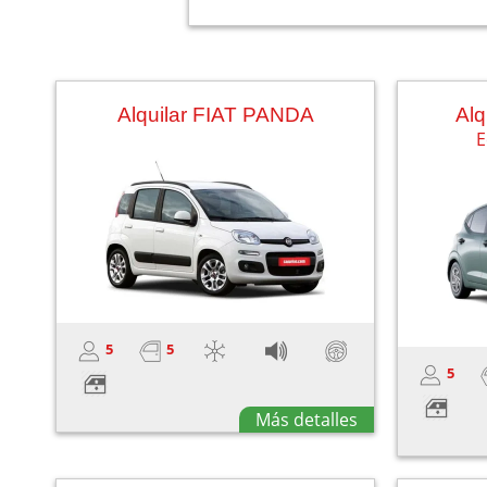
Alquilar FIAT PANDA
Alq
E
5
5
5
Más detalles