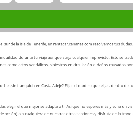
r el sur de la isla de Tenerife, en rentacar.canarias.com resolvemos tus dudas.
ranquilidad durante tu viaje aunque surja cualquier imprevisto. Esto se trad
ones como actos vandálicos, siniestros en circulación o daños causados por
coches sin franquicia en Costa Adeje? Elijas el modelo que elijas, dentro de 
as elegir el que mejor se adapte a ti. Así que no esperes más y echa un vis
e acción) o a cualquiera de nuestras otras secciones y disfruta de la tranqu