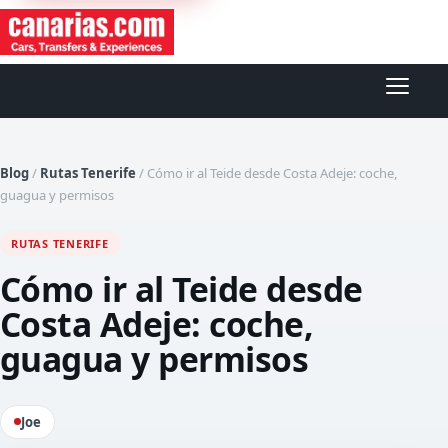
Abrir
Blog
/
Rutas Tenerife
/
Cómo ir al Teide desde Costa Adeje: coche,
guagua y permisos
RUTAS TENERIFE
Cómo ir al Teide desde
Costa Adeje: coche,
guagua y permisos
Joe