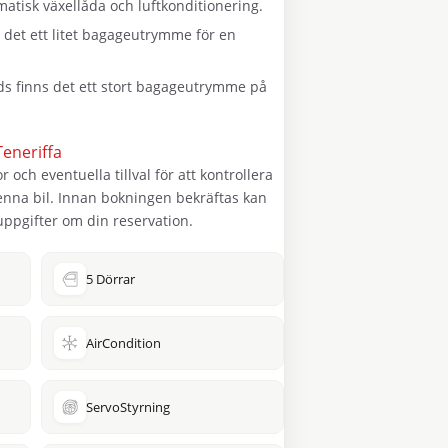
atisk växellåda och luftkonditionering.
 det ett litet bagageutrymme för en
ds finns det ett stort bagageutrymme på
eneriffa
och eventuella tillval för att kontrollera
 denna bil. Innan bokningen bekräftas kan
 uppgifter om din reservation.
5 Dörrar
AirCondition
ServoStyrning