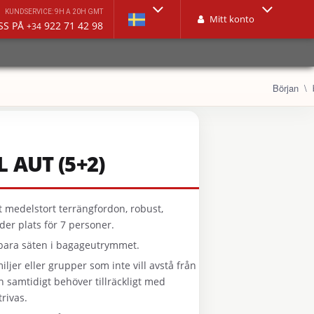
KUNDSERVICE: 9H A 20H GMT
Mitt konto
SS PÅ
922 71 42 98
+34
Början
 AUT (5+2)
ett medelstort terrängfordon, robust,
er plats för 7 personer.
llbara säten i bagageutrymmet.
iljer eller grupper som inte vill avstå från
 samtidigt behöver tillräckligt med
trivas.