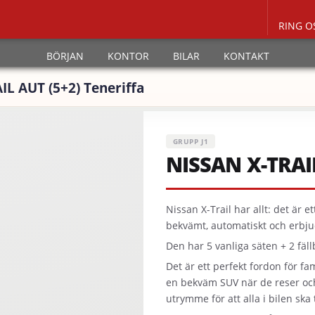
RING O
BÖRJAN
KONTOR
BILAR
KONTAKT
IL AUT (5+2) Teneriffa
GRUPP J1
NISSAN X-TRAIL
Nissan X-Trail har allt: det är 
bekvämt, automatiskt och erbjud
Den har 5 vanliga säten + 2 fä
Det är ett perfekt fordon för fam
en bekväm SUV när de reser och
utrymme för att alla i bilen ska 