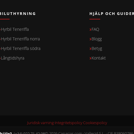
BILUTHYRNING
HJÄLP OCH GUIDE
Hyrbil Teneriffa
FAQ
Hyrbil Teneriffa norra
Blogg
Hyrbil Teneriffa södra
Betyg
Långtidshyra
Kontakt
Juridisk varning
·
Integritetspolicy
·
Cookiespolicy
hjälp?
(+34) 922 71 42 98
© 2026 Canarias.com · Vallecid S.L. · CIF B38060786