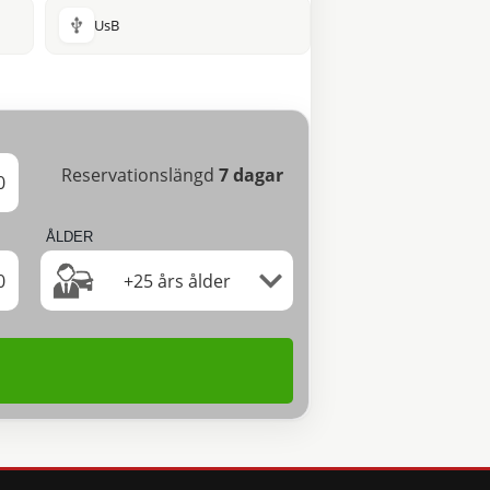
UsB
Reservationslängd
7
dagar
0
ÅLDER
0
+25 års ålder