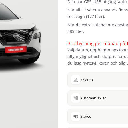
Den har GPS, USB-utgång, autom
När alla 7 sätena används finns
resevagn (177 liter).
När de extra sätena inte använ
585 liter..
Biluthyrning per månad på T
Välj datum, upphämtningskontor 
tillgänglighet och slutpris för
du läsa hyresvillkoren och alla
7 Säten
Automatväxlad
Stereo