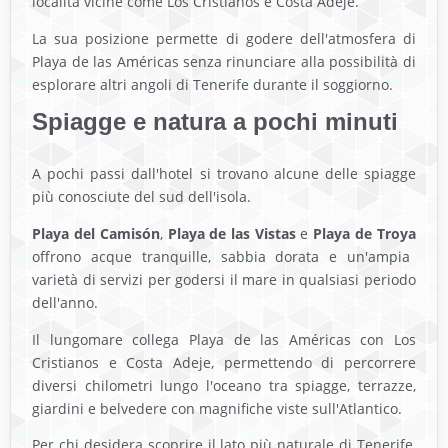
località vicine come Los Cristianos e Costa Adeje.
La sua posizione permette di godere dell'atmosfera di
Playa de las Américas senza rinunciare alla possibilità di
esplorare altri angoli di Tenerife durante il soggiorno.
Spiagge e natura a pochi minuti
A pochi passi dall'hotel si trovano alcune delle spiagge
più conosciute del sud dell'isola.
Playa del Camisón
,
Playa de las Vistas
e
Playa de Troya
offrono acque tranquille, sabbia dorata e un'ampia
varietà di servizi per godersi il mare in qualsiasi periodo
dell'anno.
Il lungomare collega Playa de las Américas con Los
Cristianos e Costa Adeje, permettendo di percorrere
diversi chilometri lungo l'oceano tra spiagge, terrazze,
giardini e belvedere con magnifiche viste sull'Atlantico.
Per chi desidera scoprire il lato più naturale di Tenerife,