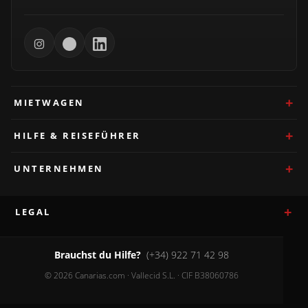
MIETWAGEN
HILFE & REISEFÜHRER
UNTERNEHMEN
LEGAL
Brauchst du Hilfe?
(+34) 922 71 42 98
© 2026 Canarias.com · Vallecid S.L. · CIF B38060786