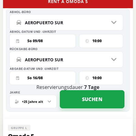
RENT A OMODA 5
ABHOL-BÜRO
AEROPUERTO SUR
ABHOL-DATUM UND -UHRZEIT
So 09/08
10:00
RÜCKGABE-BÜRO
AEROPUERTO SUR
ABGABE-DATUM UND -UHRZEIT
So 16/08
10:00
Reservierungsdauer
7
Tage
JAHRE
SUCHEN
+25 Jahre alt
GRUPPE L