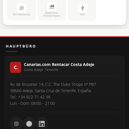
Elektrische
Servolenkung
Usb
Fensterheber
HAUPTBÜRO
Canarias.com Rentacar Costa Adeje
Av. de Bruselas 14, C.C. The Duke Shops nº PB7
38660 Adeje, Santa Cruz de Tenerife, España
Tel.: +34 922 71 42 98
Lun - Dom: 08:00 - 21:00