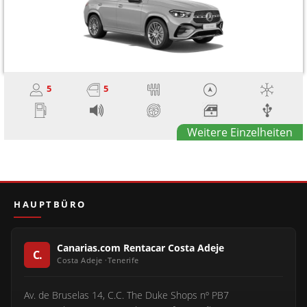
5
5
Weitere Einzelheiten
HAUPTBÜRO
Canarias.com Rentacar Costa Adeje
Av. de Bruselas 14, C.C. The Duke Shops nº PB7