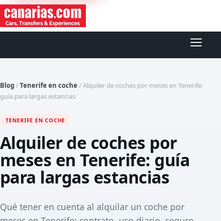
Abrir
Blog
/
Tenerife en coche
/
Alquiler de coches por meses en Tenerife:
guía para largas estancias
TENERIFE EN COCHE
Alquiler de coches por
meses en Tenerife: guía
para largas estancias
Qué tener en cuenta al alquilar un coche por
meses en Tenerife: contrato, uso diario, seguro,