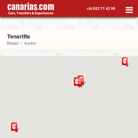
922 71 42 98
+34
Teneriffa
Början
kontor