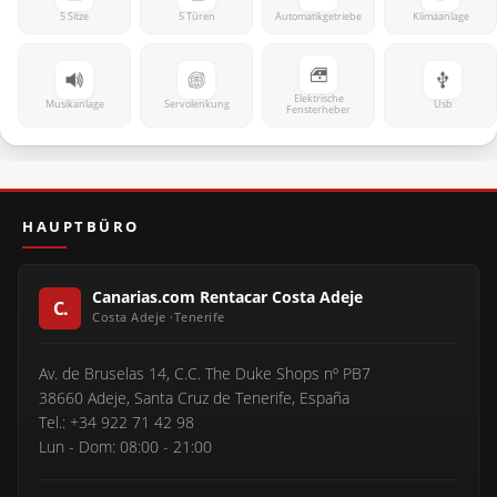
5 Sitze
5 Türen
Automatikgetriebe
Klimaanlage
Elektrische
Musikanlage
Servolenkung
Usb
Fensterheber
HAUPTBÜRO
Canarias.com Rentacar Costa Adeje
Av. de Bruselas 14, C.C. The Duke Shops nº PB7
38660 Adeje, Santa Cruz de Tenerife, España
Tel.: +34 922 71 42 98
Lun - Dom: 08:00 - 21:00