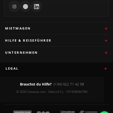
MIETWAGEN
HILFE & REISEFÜHRER
UNTERNEHMEN
LEGAL
Brauchst du Hilfe?
(+34) 922 71 42 98
© 2026 Canarias.com · Vallecid S.L. · CIF B38060786