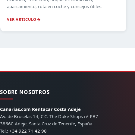
aparcamiento, ruta en coche y consejos útiles.
VER ARTICULO
SOBRE NOSOTROS
Canarias.com Rentacar Costa Adeje
Av. de Bruselas 14, C.C. The Duke Shops nº PB7
38660 Adeje, Santa Cruz de Tenerife, España
Tel.:
+34 922 71 42 98