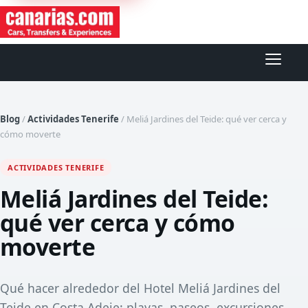
Abrir
Blog
/
Actividades Tenerife
/
Meliá Jardines del Teide: qué ver cerca y
cómo moverte
ACTIVIDADES TENERIFE
Meliá Jardines del Teide:
qué ver cerca y cómo
moverte
Qué hacer alrededor del Hotel Meliá Jardines del
Teide en Costa Adeje: playas, paseos, excursiones