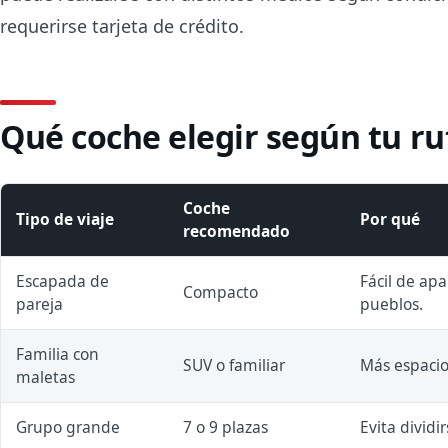
requerirse tarjeta de crédito.
Qué coche elegir según tu ru
Coche
Tipo de viaje
Por qué
recomendado
Escapada de
Fácil de apa
Compacto
pareja
pueblos.
Familia con
SUV o familiar
Más espacio 
maletas
Grupo grande
7 o 9 plazas
Evita dividi