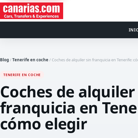
INI
Blog
/
Tenerife en coche
/
Coches de alquiler sin franquicia en Tenerife: c
TENERIFE EN COCHE
Coches de alquiler
franquicia en Tener
cómo elegir